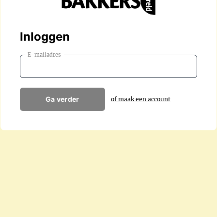
Inloggen
E-mailadres
Ga verder
of maak een account