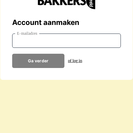
Account aanmaken
E-mailadres
Ga verder
of log in