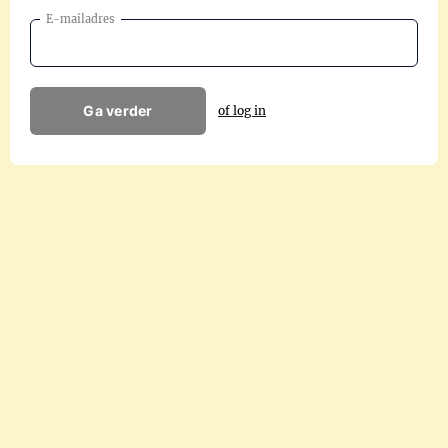
E-mailadres
Ga verder
of log in