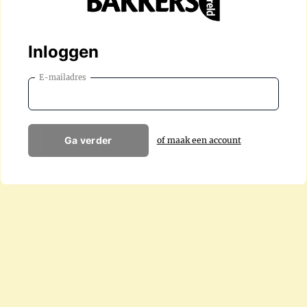
Inloggen
E-mailadres
Ga verder
of maak een account