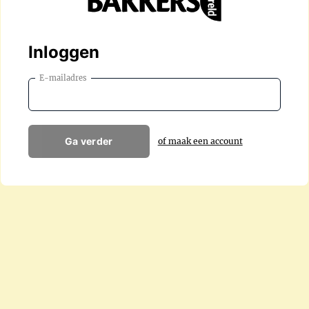
Inloggen
E-mailadres
Ga verder
of maak een account