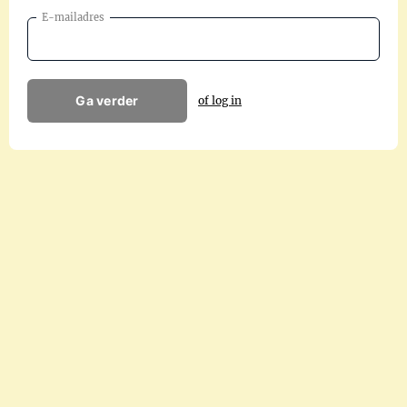
E-mailadres
Ga verder
of log in