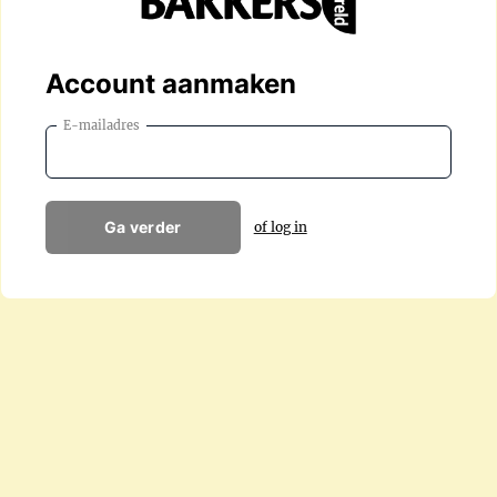
Account aanmaken
E-mailadres
Ga verder
of log in