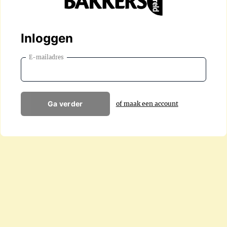
Inloggen
E-mailadres
Ga verder
of maak een account