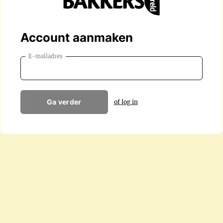
Account aanmaken
E-mailadres
Ga verder
of log in