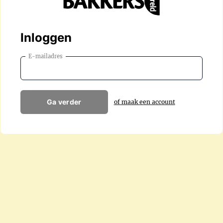
Inloggen
E-mailadres
Ga verder
of maak een account