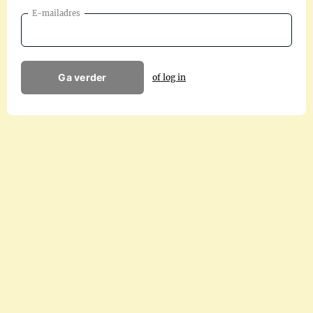
E-mailadres
Ga verder
of log in