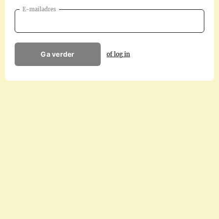
E-mailadres
Ga verder
of log in