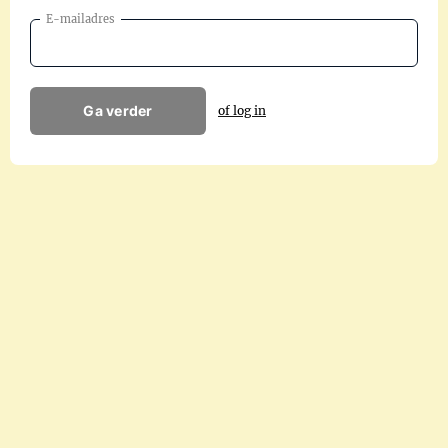
E-mailadres
Ga verder
of log in