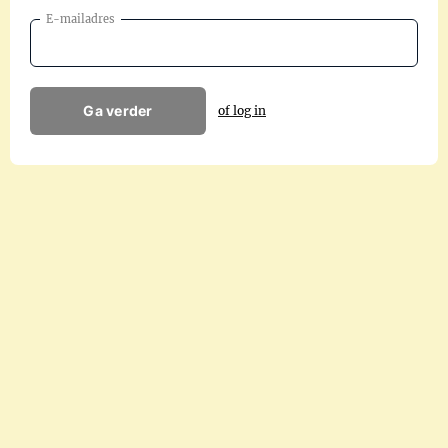
E-mailadres
Ga verder
of log in