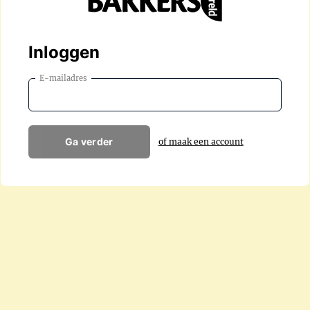
Inloggen
E-mailadres
Ga verder
of maak een account