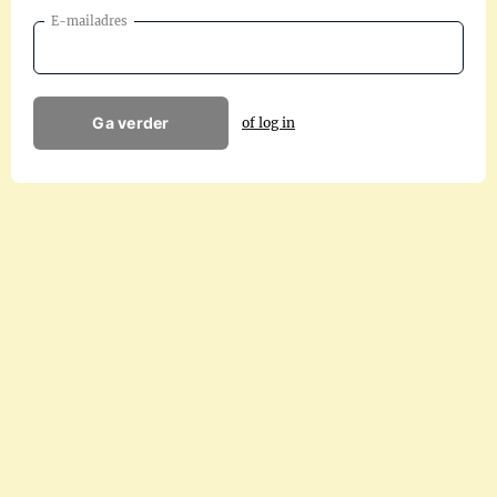
E-mailadres
Ga verder
of log in