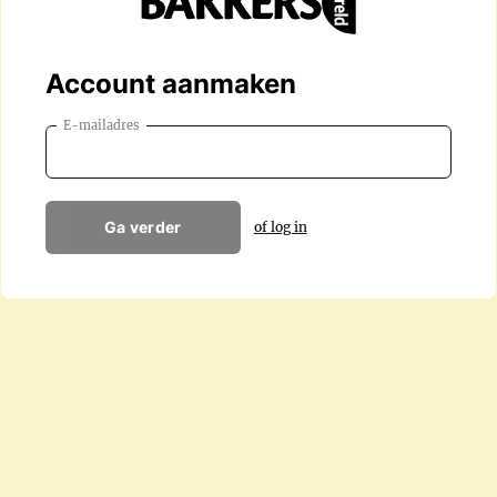
Account aanmaken
E-mailadres
Ga verder
of log in