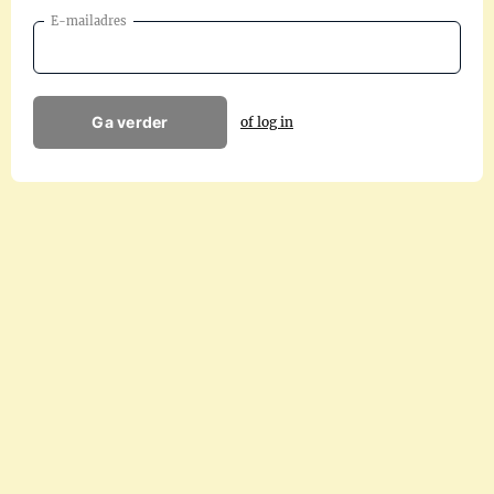
E-mailadres
Ga verder
of log in