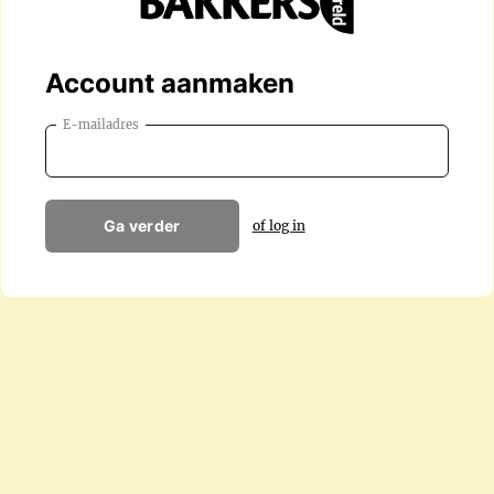
Account aanmaken
E-mailadres
Ga verder
of log in