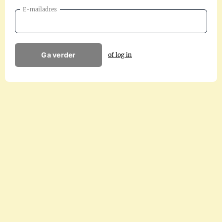
E-mailadres
Ga verder
of log in