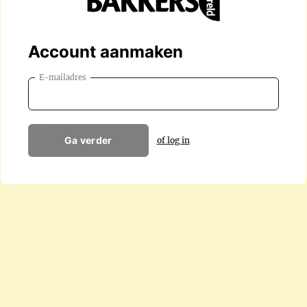
Account aanmaken
E-mailadres
Ga verder
of log in