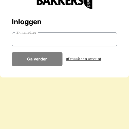
Inloggen
E-mailadres
Ga verder
of maak een account