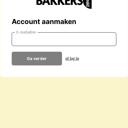
Account aanmaken
E-mailadres
Ga verder
of log in