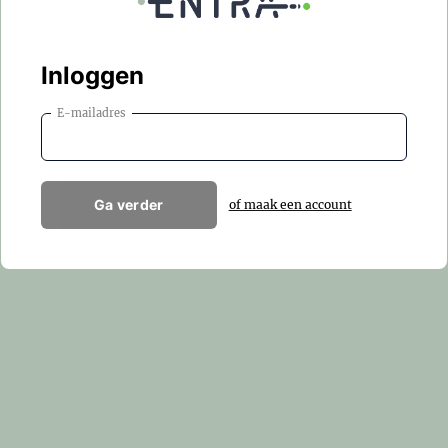
Inloggen
E-mailadres
Ga verder
of maak een account