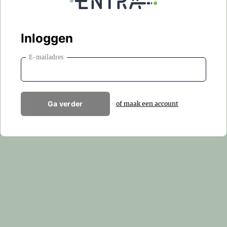
Inloggen
E-mailadres
Ga verder
of maak een account