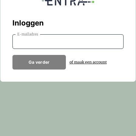
Inloggen
E-mailadres
Ga verder
of maak een account