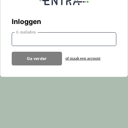
Inloggen
E-mailadres
Ga verder
of maak een account