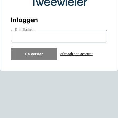
Inloggen
E-mailadres
Ga verder
of maak een account