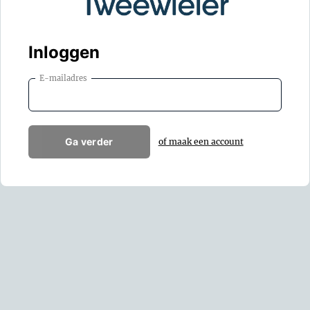
Inloggen
E-mailadres
Ga verder
of maak een account