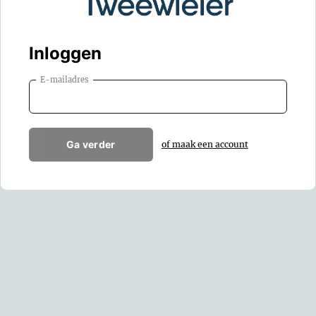
Inloggen
E-mailadres
Ga verder
of maak een account