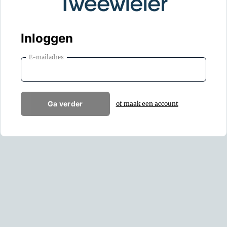
Inloggen
E-mailadres
Ga verder
of maak een account