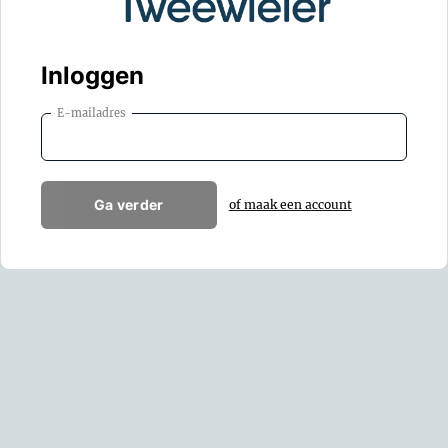
Inloggen
E-mailadres
Ga verder
of maak een account