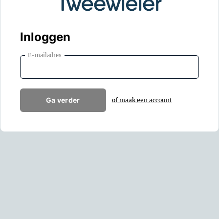
Inloggen
E-mailadres
Ga verder
of maak een account