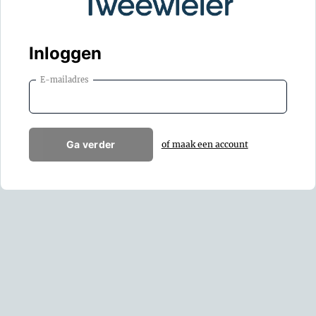
Inloggen
E-mailadres
Ga verder
of maak een account