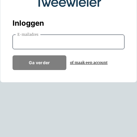
Inloggen
E-mailadres
Ga verder
of maak een account