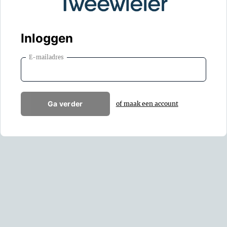
Inloggen
E-mailadres
Ga verder
of maak een account