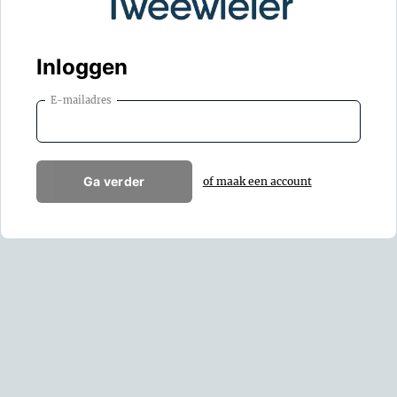
Inloggen
E-mailadres
Ga verder
of maak een account