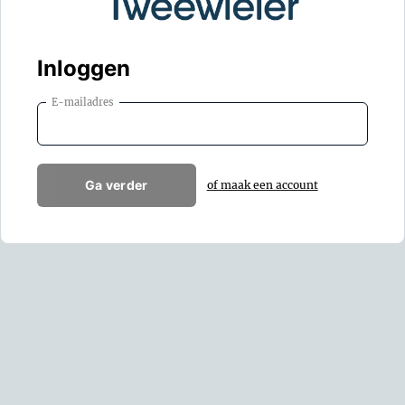
Inloggen
E-mailadres
Ga verder
of maak een account