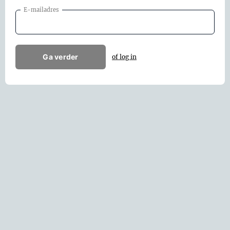
E-mailadres
Ga verder
of log in