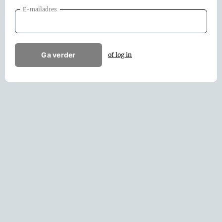
E-mailadres
Ga verder
of log in