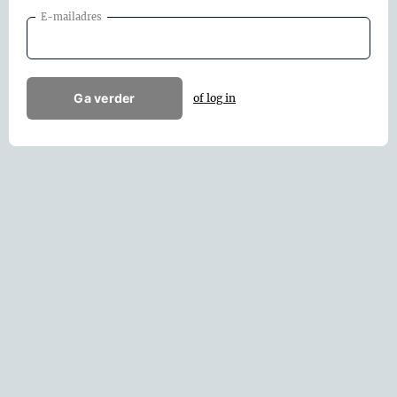
E-mailadres
Ga verder
of log in