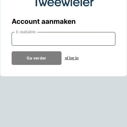
Account aanmaken
E-mailadres
Ga verder
of log in