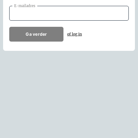
E-mailadres
Ga verder
of log in