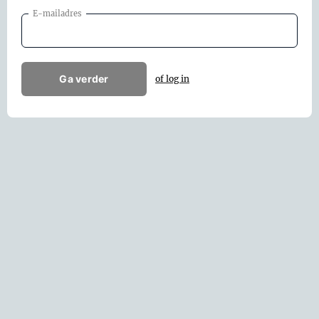
E-mailadres
Ga verder
of log in