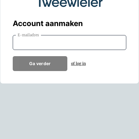
Account aanmaken
E-mailadres
Ga verder
of log in