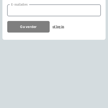
E-mailadres
Ga verder
of log in