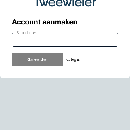
Account aanmaken
E-mailadres
Ga verder
of log in