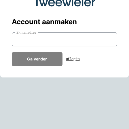
Account aanmaken
E-mailadres
Ga verder
of log in