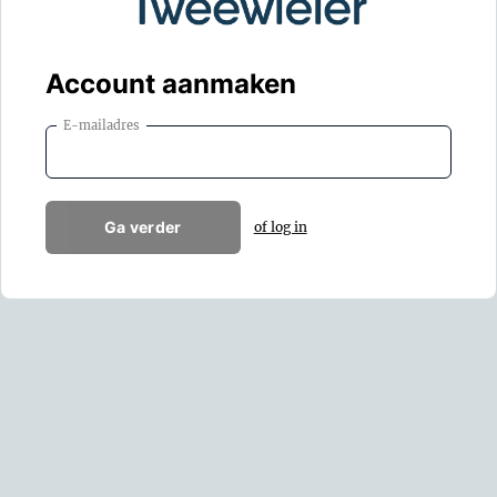
Account aanmaken
E-mailadres
Ga verder
of log in