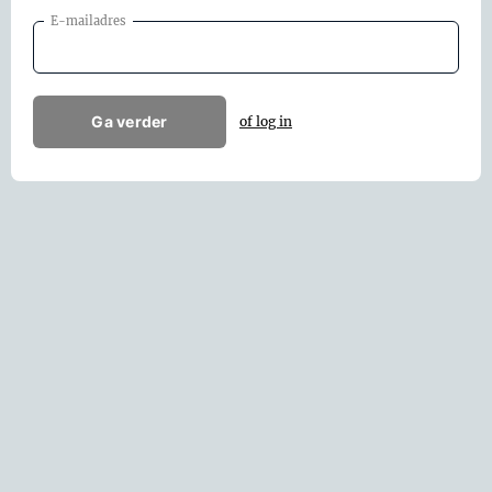
E-mailadres
Ga verder
of log in